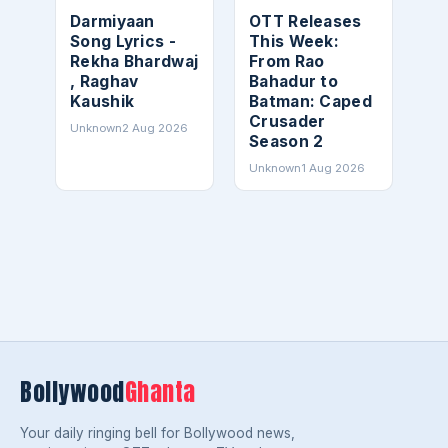
Darmiyaan
OTT Releases
Song Lyrics -
This Week:
Rekha Bhardwaj
From Rao
, Raghav
Bahadur to
Kaushik
Batman: Caped
Crusader
Unknown
2 Aug 2026
Season 2
Unknown
1 Aug 2026
Bollywood
Ghanta
Your daily ringing bell for Bollywood news,