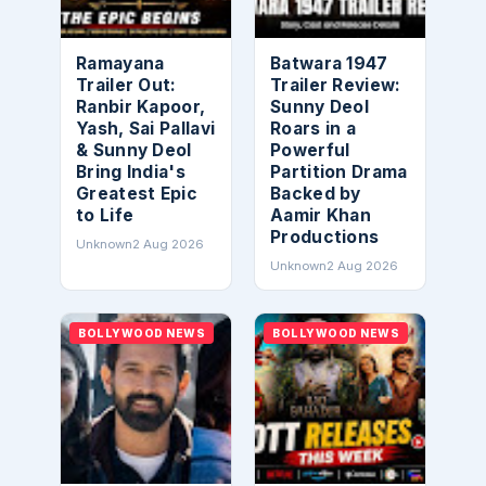
Ramayana
Batwara 1947
Trailer Out:
Trailer Review:
Ranbir Kapoor,
Sunny Deol
Yash, Sai Pallavi
Roars in a
& Sunny Deol
Powerful
Bring India's
Partition Drama
Greatest Epic
Backed by
to Life
Aamir Khan
Productions
Unknown
2 Aug 2026
Unknown
2 Aug 2026
BOLLYWOOD NEWS
BOLLYWOOD NEWS