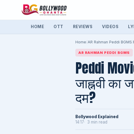
HOME
OTT
REVIEWS
VIDEOS
LY
Home
/
AR Rahman Peddi BGMS
/
AR RAHMAN PEDDI BGMS
Peddi Movi
जाह्नवी का जल
दम?
Bollywood Explained
14:17
3 min read