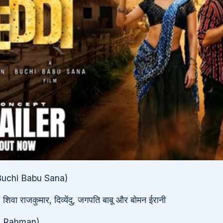
 (Buchi Babu Sana)
 शिवा राजकुमार, दिव्येंदु, जगपति बाबू और बोमन ईरानी
R. Rahman)