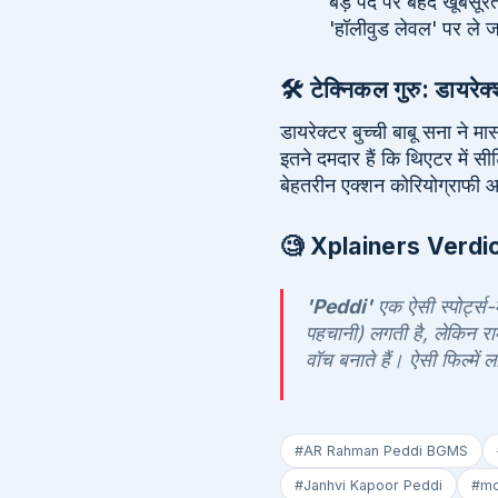
बड़े पर्दे पर बेहद खूबस
'हॉलीवुड लेवल' पर ले ज
🛠️ टेक्निकल गुरु: डायरे
डायरेक्टर बुच्ची बाबू सना ने
इतने दमदार हैं कि थिएटर में स
बेहतरीन एक्शन कोरियोग्राफी आ
🧐 Xplainers Verdict: द
'Peddi'
एक ऐसी स्पोर्ट्स-
पहचानी) लगती है, लेकिन र
वॉच बनाते हैं। ऐसी फिल्में 
#AR Rahman Peddi BGMS
#Janhvi Kapoor Peddi
#mo