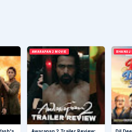
AWARAPAN 2 MOVIE
BHANUJ
Yash's
Awarapan 2 Trailer Review:
Dil De