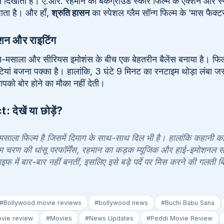
ूरत दिखाती है। ए.आर. रहमान का बैकग्राउंड स्कोर फिल्म के एक्शन और स्प
ाता है। और हाँ,
श्रुति हासन
का स्पेशल ग्लैम सॉन्ग फिल्म के 'मास फैक्टर
क्शन और राइटिंग
 मास-मसाला और सीरियस इमोशंस के बीच एक बेहतरीन बैलेंस बनाया है। फि
ीटियां बजना पक्का है। हालांकि, 3 घंटे 9 मिनट का रनटाइम थोड़ा लंबा ज
पको बोर होने का मौका नहीं देती।
ेखें या छोड़ें?
मसाला फिल्म है जिसमें दिमाग के साथ-साथ दिल भी है। हालांकि कहानी कही
ाम चरण की धांसू परफॉर्मेंस, रहमान का कड़क म्यूजिक और हाई-इमोशनल स
लाइफ में बार-बार नहीं बनतीं, इसलिए इसे बड़े पर्दे पर मिस करने की गलती 
#Bollywood movie reviews
#bollywood news
#Buchi Babu Sana
vie review
#Movies
#News Updates
#Peddi Movie Review